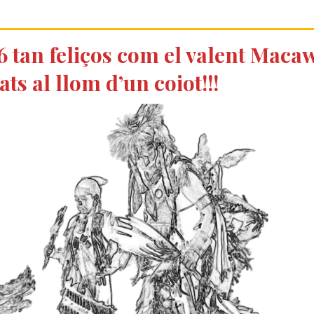
tan feliços com el valent Macaw
ats al llom d’un coiot!!!