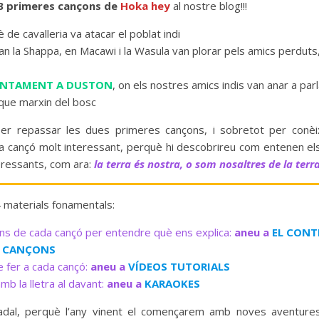
 3 primeres cançons de
Hoka hey
al nostre blog!!!
è de cavalleria va atacar el poblat indi
uan la Shappa, en Macawi i la Wasula van plorar pels amics perduts
NTAMENT A DUSTON
, on els nostres amics indis van anar a parl
que marxin del bosc
r repassar les dues primeres cançons, i sobretot per conèi
na cançó molt interessant, perquè hi descobrireu com entenen els
eressants, com ara:
la terra és nostra, o som nosaltres de la terr
 materials fonamentals:
ans de cada cançó per entendre què ens explica:
aneu a
EL CONT
S CANÇONS
e fer a cada cançó:
aneu a
VÍDEOS TUTORIALS
mb la lletra al davant:
aneu a
KARAOKES
Nadal, perquè l’any vinent el començarem amb noves aventure