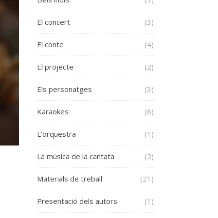
El concert
(3)
El conte
(4)
El projecte
(2)
Els personatges
(3)
Karaokes
(8)
L'orquestra
(1)
La música de la cantata
(2)
Materials de treball
(21)
Presentació dels autors
(1)