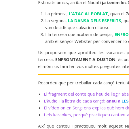
Estimats amics, arriba el Nadal i
ja tenim les
La primera,
L’ATAC AL POBLAT
, quan el 7
La segona,
LA DANSA DELS ESPERITS
, q
van decidir que salvarien el bosc
I la tercera que acabem de penjar,
ENFRO
amb el senyor Webster per convèncer-lo 
Us proposem que aprofiteu les vacances pe
tercera,
ENFRONTAMENT A DUSTON
: és u
el món i us farà fer-vos moltes preguntes int
Recordeu que per treballar cada cançó teniu 4
El fragment del conte que heu de llegir ab
L’àudio i la lletra de cada cançó:
aneu a
LE
El vídeo on en Sergi ens explica què hem d
I els karaokes, perquè practiqueu cantant a
Així que canteu i practiqueu molt aquest 