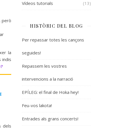
Vídeos tutorials
(13)
, però
HISTÒRIC DEL BLOG
ar
Per repassar totes les cançons
xer la
seguides!
 indis
Repassem les vostres
a?
intervencions a la narració
EPÍLEG: el final de Hoka hey!
E
Feu-vos lakota!
Entrades als grans concerts!
s dels