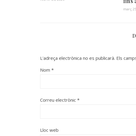
fins 
març 25
D
L'adreça electrònica no es publicarà.
Els camp
Nom
*
Correu electrònic
*
Lloc web