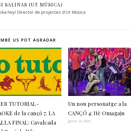
I SALINAS (UT MÚSICA)
ka hey! Director de projectes d'Ut Música
AMBÉ US POT AGRADAR
MER TUTORIAL-
Un nou personatge a la
OKE de la cançó 7. LA
CANÇÓ 4: Itè Omagaju
gener 23, 2026
LLA FINAL: Cavalcada