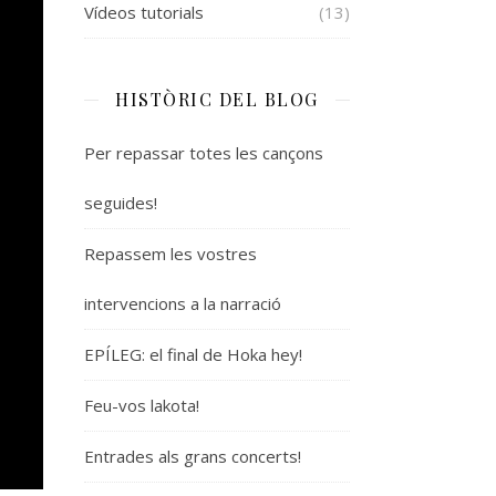
Vídeos tutorials
(13)
HISTÒRIC DEL BLOG
Per repassar totes les cançons
seguides!
Repassem les vostres
intervencions a la narració
EPÍLEG: el final de Hoka hey!
Feu-vos lakota!
Entrades als grans concerts!