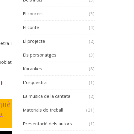
El concert
(3)
El conte
(4)
El projecte
(2)
etra i
Els personatges
(3)
poblat
Karaokes
(8)
o
L'orquestra
(1)
La música de la cantata
(2)
rquè
Materials de treball
(21)
a
Presentació dels autors
(1)