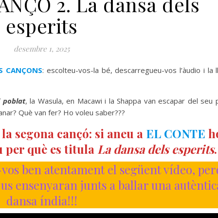
NÇÓ 2. La dansa dels
esperits
desembre 1, 2025
ES CANÇONS
: escolteu-vos-la bé, descarregueu-vos l’àudio i la ll
l poblat
, la Wasula, en Macawi i la Shappa van escapar del seu 
 anar? Què van fer? Ho voleu saber???
 la segona cançó: si aneu a
EL CONTE
h
 per què es titula
La dansa dels esperits
.
-vos ben atentament el següent vídeo, pe
 us ensenyaran junts a ballar una autèntic
dansa índia!!!