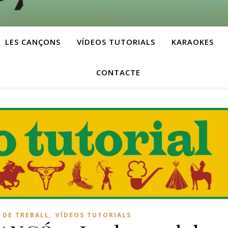
LES CANÇONS
VÍDEOS TUTORIALS
KARAOKES
CONTACTE
,
 DE TREBALL
VÍDEOS TUTORIALS