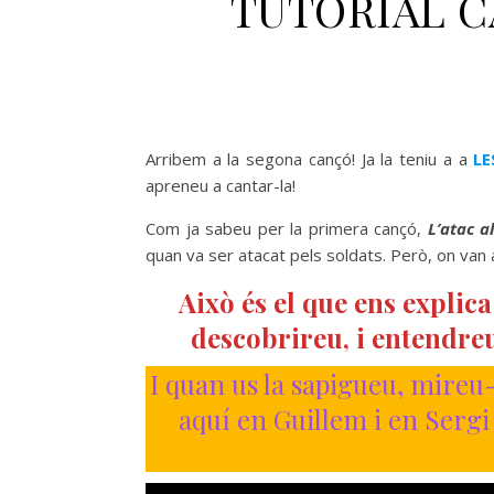
TUTORIAL CA
Arribem a la segona cançó! Ja la teniu a a
L
apreneu a cantar-la!
Com ja sabeu per la primera cançó,
L’atac a
quan va ser atacat pels soldats. Però, on van
Això és el que ens explica
descobrireu, i entendreu
I quan us la sapigueu, mireu
aquí en Guillem i en Sergi