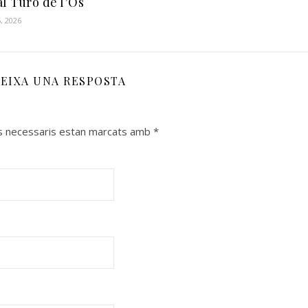
al Turó de l’Ós
, 2026
EIXA UNA RESPOSTA
s necessaris estan marcats amb
*