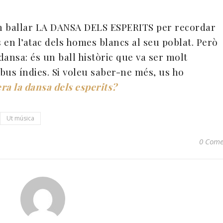
van ballar LA DANSA DELS ESPERITS per recordar
s en l’atac dels homes blancs al seu poblat. Però
ansa: és un ball històric que va ser molt
ibus índies. Si voleu saber-ne més, us ho
ra la dansa dels esperits?
Ut música
0 Come