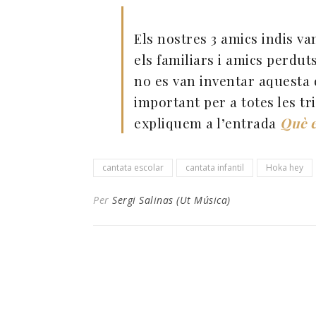
Els nostres 3 amics indis 
els familiars i amics perdut
no es van inventar aquesta d
important per a totes les tr
expliquem a l’entrada
Què e
cantata escolar
cantata infantil
Hoka hey
Per
Sergi Salinas (Ut Música)